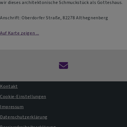
wir dieses architektonische Schmuckstück als Gotteshaus.
Anschrift: Oberdorfer Straße, 82278 Althegnenberg
Auf Karte zeigen ...
Kontaktformular
Kontakt
Fußbereichsmenü
Cookie-Einstellungen
Impressum
Datenschutzerklärung