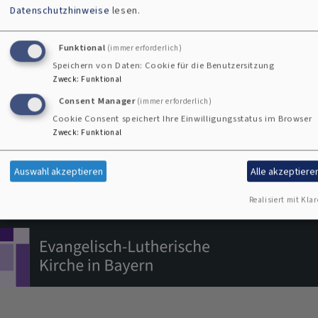
Datenschutzhinweise
lesen.
Kontaktformular
Funktional
(immer erforderlich)
Speichern von Daten: Cookie für die Benutzersitzung
Kontakt
Zweck
:
Funktional
Fußbereichsmenü
Consent Manager
(immer erforderlich)
Cookie-Einstellungen
Cookie Consent speichert Ihre Einwilligungsstatus im Browser
Impressum
Zweck
:
Funktional
Datenschutzerklärung
Auswahl akzeptieren
Alle akzeptiere
Barrierefreiheitserklärung
Realisiert mit Klar
Anmelden
Benutzermenü