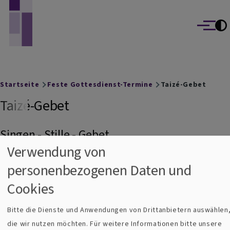
Evang.-Luth. St. Johannes Gemeinde Mering
Direkt zum Inhalt
Menü
Breadcrumb
Startseite
Feste Gottesdienst-Termine
Taizé-Gebet
Taizé-Gebet
Singen - Stille - Gebet
Verwendung von
Zu meditativen Gesängen aus Taizé und biblischen
personenbezogenen Daten und
Texten versuchen wir in der Hektik des Alltags eine Nische
Cookies
der Stille zu schaffen.
Bitte die Dienste und Anwendungen von Drittanbietern auswählen
die wir nutzen möchten.
Für weitere Informationen bitte unsere