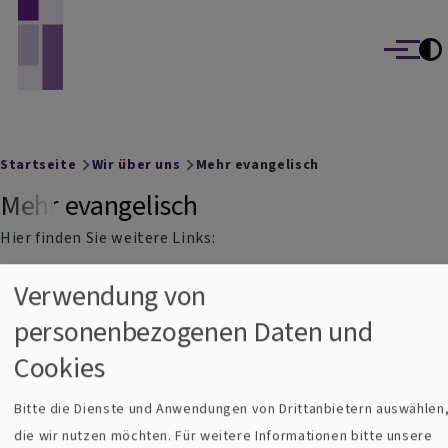
Evang.-Luth. St. Johannes Gemeinde Mering
Direkt zum Inhalt
Menü
Breadcrumb
Startseite
Wir über uns
Mehr evangelisch
Mehr evangelisch
Hier finden Sie weitere Links:
Verwendung von
Dekanats Augsburg
Evang.-Luth. Kirche Bayern
personenbezogenen Daten und
Evangelische Kirche Deutschland
Cookies
e-wie-evangelisch
Bitte die Dienste und Anwendungen von Drittanbietern auswählen
die wir nutzen möchten.
Für weitere Informationen bitte unsere