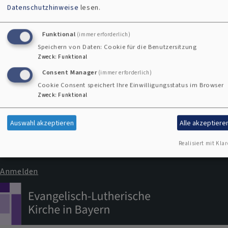
Datenschutzhinweise
lesen.
Funktional
(immer erforderlich)
Kontaktformular
Speichern von Daten: Cookie für die Benutzersitzung
Zweck
:
Funktional
Consent Manager
(immer erforderlich)
Kontakt
Cookie Consent speichert Ihre Einwilligungsstatus im Browser
Fußbereichsmenü
Cookie-Einstellungen
Zweck
:
Funktional
Impressum
Auswahl akzeptieren
Alle akzeptiere
Datenschutzerklärung
Realisiert mit Klar
Barrierefreiheitserklärung
Anmelden
Benutzermenü